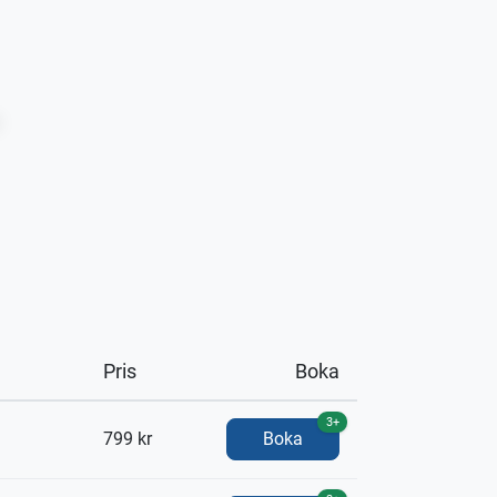
Pris
Boka
3+
799 kr
Boka